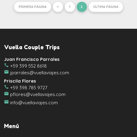
PRIMERA PÁGINA
<
1
2
ÚLTIMA PÁGINA
Vuella Couple Trips
Juan Francisco Parrales
call
+59 399 552 8618
email
jparrales@vuellaviajes.com
Priscila Flores
call
+59 398 785 9727
email
pflores@vuellaviajes.com
email
info@vuellaviajes.com
Menú