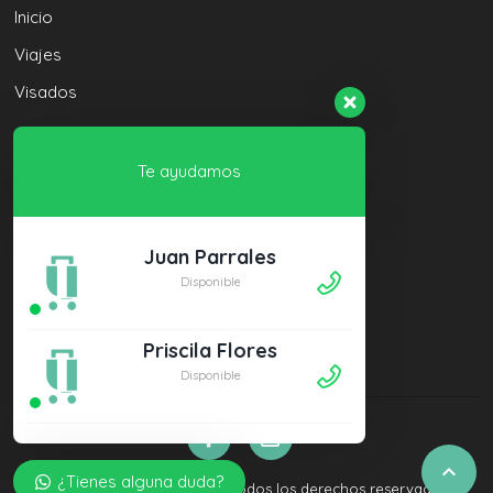
Inicio
Viajes
Visados
Soporte
Te ayudamos
Políticas de Privacidad
Juan Parrales
Política de Cookies
Disponible
Política de Cancelación
Contacto
Priscila Flores
Disponible

¿Tienes alguna duda?
© 2022 Vuella Couple Trips todos los derechos reservados